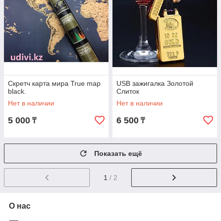
Скретч карта мира True map
USB зажигалка Золотой
black.
Слиток
Нет в наличии
Нет в наличии
5 000
6 500
₸
₸
Показать ещё
1
/ 2
О нас