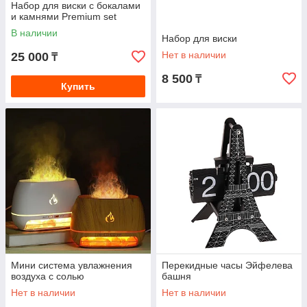
Набор для виски с бокалами
и камнями Premium set
В наличии
Набор для виски
Нет в наличии
25 000
₸
8 500
₸
Купить
Мини система увлажнения
Перекидные часы Эйфелева
воздуха с солью
башня
Нет в наличии
Нет в наличии