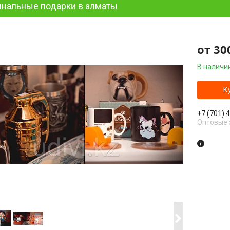
инальные подарки в алматы
от
30
В наличи
К
+7 (701) 
Оптовые 