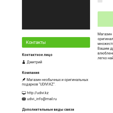
Магазин 
оригинал
Контакты
множеств
Вашим др
влюбленн
легко на
Дмитрий
Магазин необычных и оригинальных
подарков "UDIVI.KZ".
http://udivi.kz
udivi_info@mail.ru