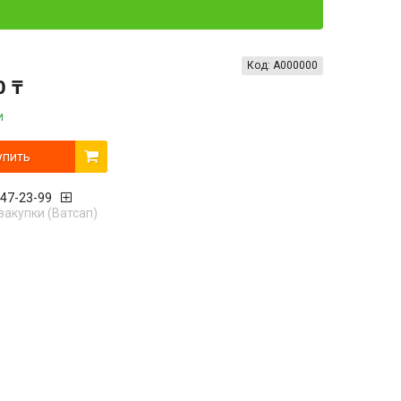
Код:
А000000
0 ₸
и
упить
447-23-99
закупки (Ватсап)