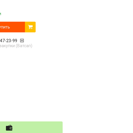
и
упить
447-23-99
закупки (Ватсап)