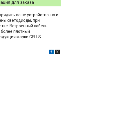
ация для заказа
арядить ваше устройство, но и
ены светодиоды, при
етке. Встроенный кабель
 более плотный
родукция марки CELLS