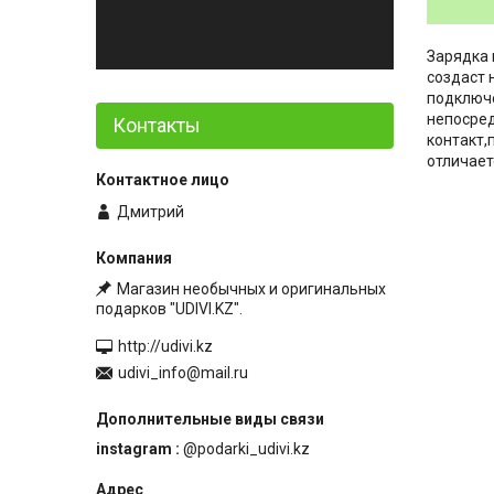
Зарядка 
создаст 
подключе
непосред
Контакты
контакт,
отличает
Дмитрий
Магазин необычных и оригинальных
подарков "UDIVI.KZ".
http://udivi.kz
udivi_info@mail.ru
instagram
@podarki_udivi.kz