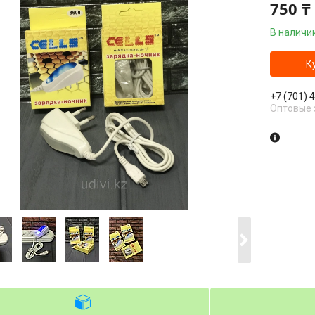
750 ₸
В наличи
К
+7 (701) 
Оптовые 