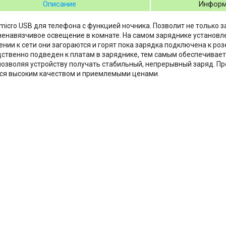
Описание
Информ
micro USB для телефона с функцией ночника. Позволит не только з
ненавязчивое освещение в комнате. На самом заряднике установл
нии к сети они загораются и горят пока зарядка подключена к роз
ственно подведен к платам в заряднике, тем самым обеспечивает
позволяя устройству получать стабильный, непрерывный заряд. П
ся высоким качеством и приемлемыми ценами.