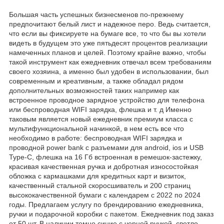
Большая часть успешных бизнесменов по-прежнему
предпочитают белый лист и надежное перо. Ведь считается,
что если вы фиксируете на бумаге все, то что бы вы хотели
видеть в будущем это уже пятьдесят процентов реализации
намеченных планов и целей. Поэтому крайне важно, чтобы
такой инструмент как ежедневник отвечал всем требованиям
своего хозяина, а именно был удобен в использовании, был
современным и креативным, а также обладал рядом
дополнительных возможностей таких например как
встроенное проводное зарядное устройство для телефона
или беспроводная WIFI зарядка, флешка и т. д Именно
таковым является новый ежедневник премиум класса с
мультифункциональной начинкой, в нем есть все что
необходимо в работе: беспроводная WIFI зарядка и
проводной power bank с разъемами для android, ios и USB
Type-C, флешка на 16 Гб встроенная в ремешок-застежку,
красивая качественная ручка и добротная износостойкая
обложка с кармашками для кредитных карт и визиток,
качественный стальной скоросшиватель и 200 страниц
высококачественной бумаги с календарем с 2022 по 2024
годы. Предлагаем услугу по брендированию ежедневника,
ручки и подарочной коробки с пакетом. Ежедневник под заказ
от 50 шт. В наличии темно синие с черной ручкой, светло