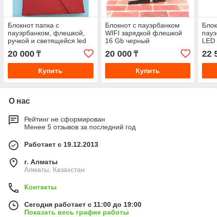
Блокнот папка с
Блокнот с пауэрбанком
Блок
пауэрбанком, флешкой,
WIFI зарядкой флешкой
пауэ
ручкой и светящейся led
16 Gb черный
LED 
панелью
20 000
20 000
22 
₸
₸
Купить
Купить
О нас
Рейтинг не сформирован
Менее 5 отзывов за последний год
Работает с 19.12.2013
г. Алматы
Алматы, Казахстан
Контакты
Сегодня работает с 11:00 до 19:00
Показать весь график работы