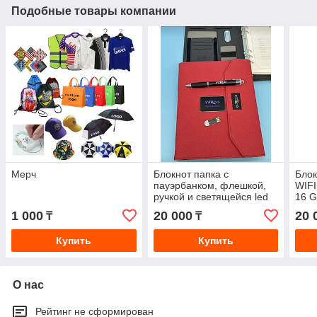
Подобные товары компании
Мерч
Блокнот папка с
Блок
пауэрбанком, флешкой,
WIFI
ручкой и светящейся led
16 G
панелью
1 000
20 000
20 
₸
₸
Купить
Купить
О нас
Рейтинг не сформирован