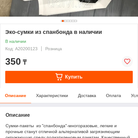
Эко-сумки из спанбонда в наличии
В наличии
Код: А20200123
Розница
350
₸
Купить
Описание
Характеристики
Доставка
Оплата
Усл
Описание
Сумки-пакеты из "спанбонда"-многоразовые, легкие и
прочные станут отличной альтернативой загрязняющим
окружающую среду полиэтиленовым пакетам. Качественный