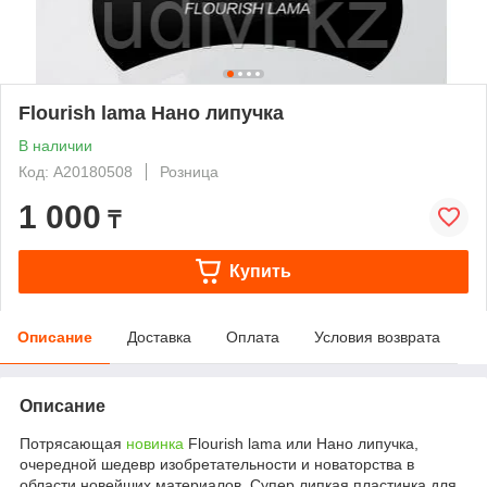
Flourish lama Нано липучка
В наличии
Код: А20180508
Розница
1 000
₸
Купить
Описание
Доставка
Оплата
Условия возврата
Описание
Потрясающая
новинка
Flourish lama или Нано липучка,
очередной шедевр изобретательности и новаторства в
области новейших материалов. Супер липкая пластинка для