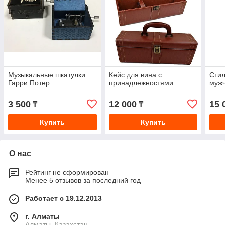
Музыкальные шкатулки
Кейс для вина с
Сти
Гарри Потер
принадлежностями
мужч
3 500
12 000
15 
₸
₸
Купить
Купить
О нас
Рейтинг не сформирован
Менее 5 отзывов за последний год
Работает с 19.12.2013
г. Алматы
Алматы, Казахстан