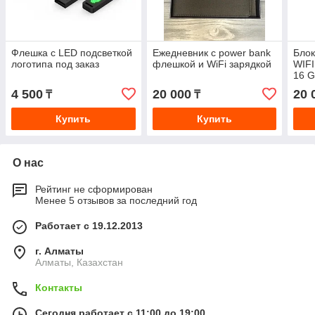
Флешка с LED подсветкой
Ежедневник с power bank
Блок
логотипа под заказ
флешкой и WiFi зарядкой
WIFI
16 G
4 500
20 000
20 
₸
₸
Купить
Купить
О нас
Рейтинг не сформирован
Менее 5 отзывов за последний год
Работает с 19.12.2013
г. Алматы
Алматы, Казахстан
Контакты
Сегодня работает с 11:00 до 19:00