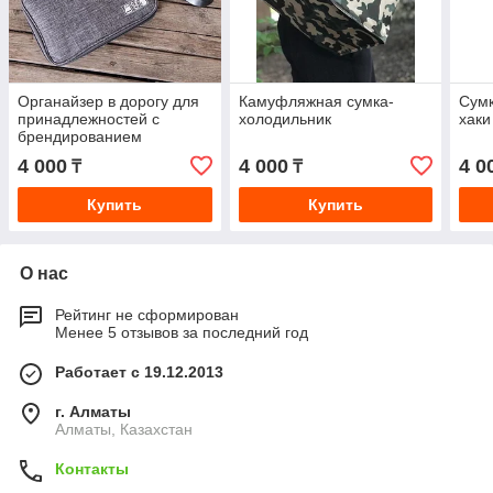
Органайзер в дорогу для
Камуфляжная сумка-
Сумк
принадлежностей с
холодильник
хаки
брендированием
4 000
4 000
4 0
₸
₸
Купить
Купить
О нас
Рейтинг не сформирован
Менее 5 отзывов за последний год
Работает с 19.12.2013
г. Алматы
Алматы, Казахстан
Контакты