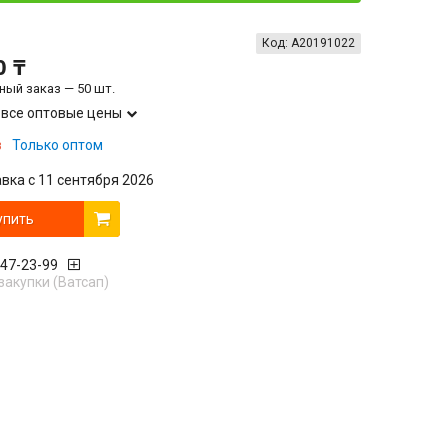
Код:
А20191022
0 ₸
ый заказ — 50 шт.
 все оптовые цены
з
Только оптом
вка с 11 сентября 2026
упить
447-23-99
закупки (Ватсап)