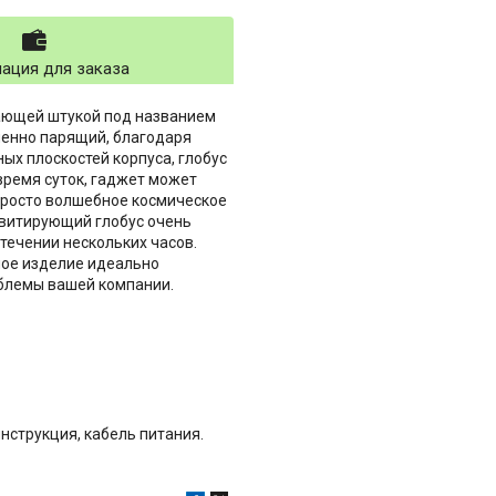
ация для заказа
сающей штукой под названием
менно парящий, благодаря
х плоскостей корпуса, глобус
 время суток, гаджет может
 просто волшебное космическое
евитирующий глобус очень
течении нескольких часов.
ное изделие идеально
мблемы вашей компании.
нструкция, кабель питания.