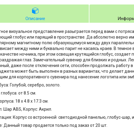
Описание
Информ
ное визуальное представление разыграется перед вами с потря
ющий глобус или парящий в пространстве. Да абсолютно верно и
лярному магнитному полю образующемуся между двух параллельны
ависает между ними и буквально парит не касаясь краев. В темное
 качестве ночника, при этом освещая крутящийся глобус, создает
 раздражая глаз. Замечательный сувенир для близких и родных. Л
ный, даже после отключения сети, способен продолжать работу в 
аджета может быть выполнен в разных вариантах, что делает дан
им для корпоративного сувенира под нанесение логотипа или э
уса: Голубой, серебро, золото.
лобуса: от 8.5 см.
рпуса: 18 x 4.8 x 17.3 см.
: Шар ABS, Корпус: Акрил.
ация: Корпус со встроенной светодиодной панелью, глобус-шар, и
: Данный товар продается только под заказ от 20 шт.