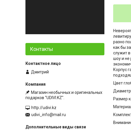
Невероят
левитиру
разно по
как бы з
Контакты
служит в
шоу и не
экономич
Корпус г
Дмитрий
подходящ
Цвет глоб
Диаметр г
Магазин необычных и оригинальных
подарков "UDIVI.KZ".
Размер ко
Материал
http://udivi.kz
Комплект
udivi_info@mail.ru
Внимание