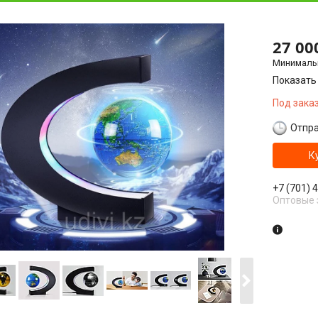
27 00
Минимальн
Показать
Под зака
Отпра
К
+7 (701) 
Оптовые 