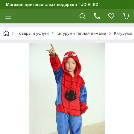
Магазин оригинальных подарков "UDIVI.KZ".
Товары и услуги
Кигуруми теплая пижама
Кигуруми 