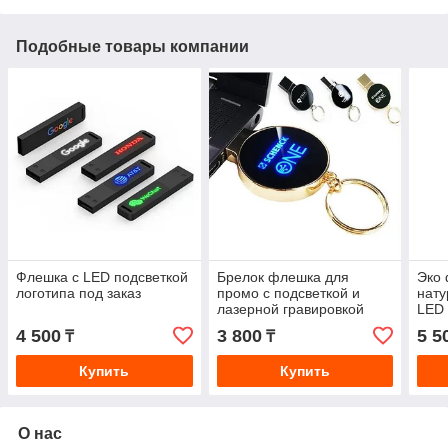
Подобные товары компании
Флешка с LED подсветкой
Брелок флешка для
Эко 
логотипа под заказ
промо с подсветкой и
нату
лазерной гравировкой
LED 
логотипа
4 500
3 800
5 5
₸
₸
Купить
Купить
О нас