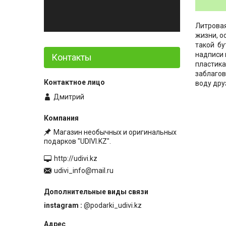
Литровая
жизни, о
такой бу
надписи 
Контакты
пластика
заблагов
воду дру
Дмитрий
Магазин необычных и оригинальных
подарков "UDIVI.KZ".
http://udivi.kz
udivi_info@mail.ru
instagram
@podarki_udivi.kz