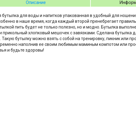
Описание
Информ
 бутылка для воды и напитков упакованная в удобный для ношени
собенно в наше время, когда каждый второй пренебрегает правил
тылкой пить будет не только полезно, но и модно. Бутылка выполне
и прикольный хлопковый мешочек с завязками. Сделана бутылка д
. Такую бутылку можно взять с собой на тренировку, пикник или про
ременно наполнив ее своим любимым маминым компотом или прос
зья и будьте здоровы!