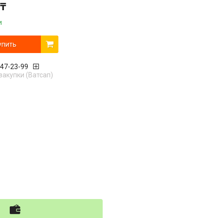
 ₸
и
упить
447-23-99
закупки (Ватсап)