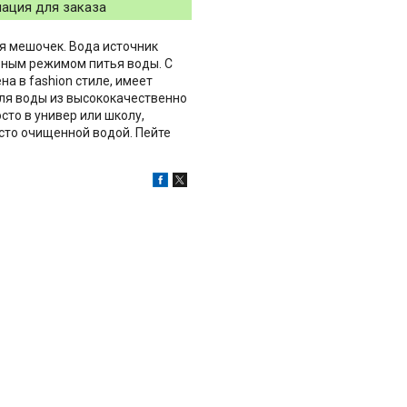
ация для заказа
я мешочек. Вода источник
ьным режимом питья воды. С
на в fashion стиле, имеет
ля воды из высококачественно
сто в универ или школу,
то очищенной водой. Пейте