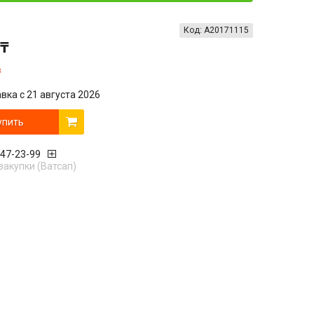
Код:
А20171115
 ₸
з
вка с 21 августа 2026
упить
447-23-99
закупки (Ватсап)