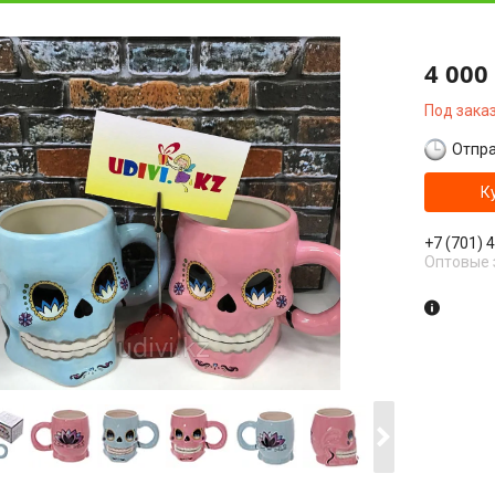
4 000
Под зака
Отпра
К
+7 (701) 
Оптовые 