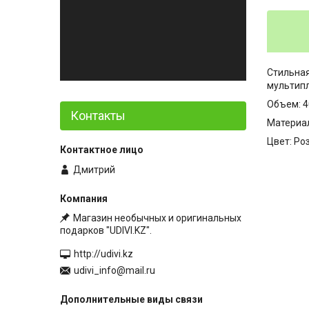
Стильная
мультипл
Объем: 4
Контакты
Материа
Цвет: Ро
Дмитрий
Магазин необычных и оригинальных
подарков "UDIVI.KZ".
http://udivi.kz
udivi_info@mail.ru