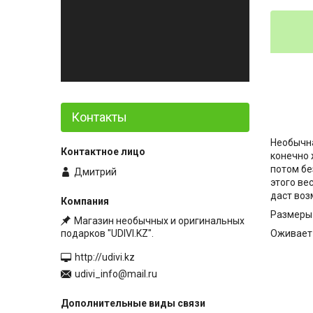
Контакты
Необычна
конечно 
потом бе
Дмитрий
этого ве
даст воз
Размеры 
Магазин необычных и оригинальных
подарков "UDIVI.KZ".
Оживает 
http://udivi.kz
udivi_info@mail.ru