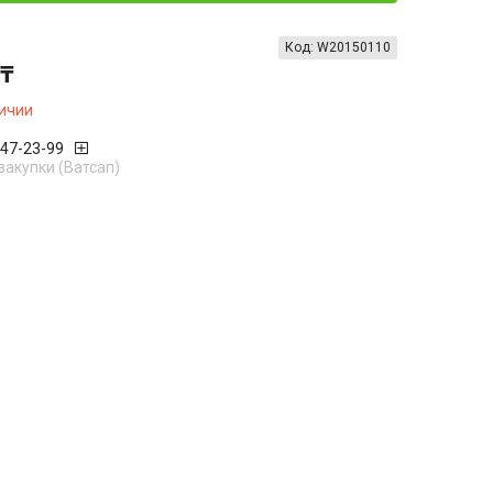
Код:
W20150110
 ₸
личии
447-23-99
закупки (Ватсап)