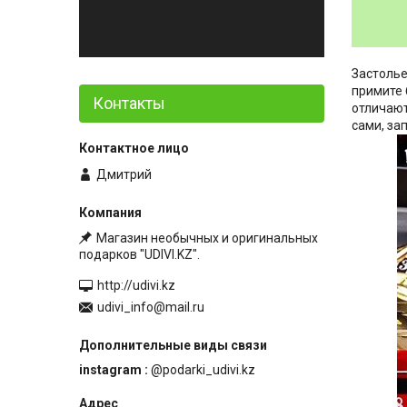
Застолье
примите 
Контакты
отличают
сами, за
Дмитрий
Магазин необычных и оригинальных
подарков "UDIVI.KZ".
http://udivi.kz
udivi_info@mail.ru
instagram
@podarki_udivi.kz