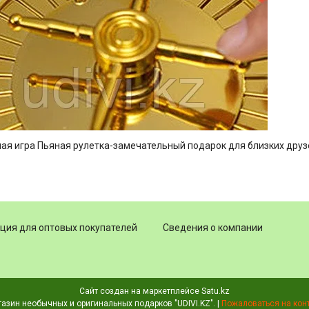
ая игра Пьяная рулетка-замечательный подарок для близких друз
ия для оптовых покупателей
Сведения о компании
Сайт создан на маркетплейсе
Satu.kz
Магазин необычных и оригинальных подарков "UDIVI.KZ". |
Пожаловаться на кон