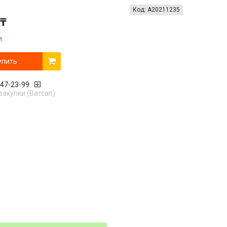
Код:
А20211235
 ₸
и
упить
447-23-99
закупки (Ватсап)