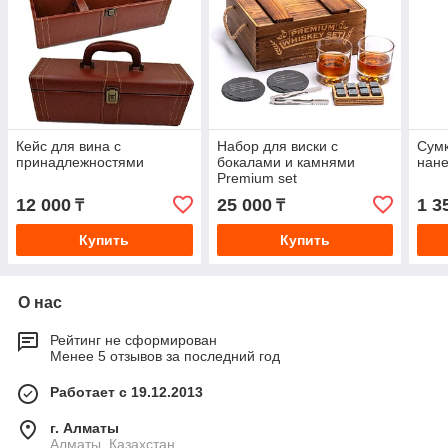
Кейс для вина с
Набор для виски с
Сумк
принадлежностями
бокалами и камнями
нан
Premium set
12 000
25 000
1 3
₸
₸
Купить
Купить
О нас
Рейтинг не сформирован
Менее 5 отзывов за последний год
Работает с 19.12.2013
г. Алматы
Алматы, Казахстан