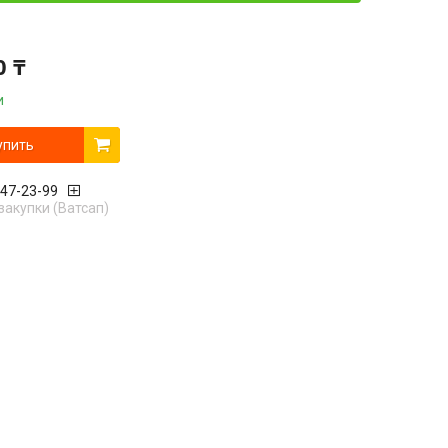
0 ₸
и
упить
447-23-99
закупки (Ватсап)