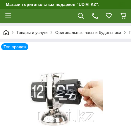
Магазин оригинальных подарков "UDIVI.KZ".
Товары и услуги
Оригинальные часы и будильники
П
Топ продаж