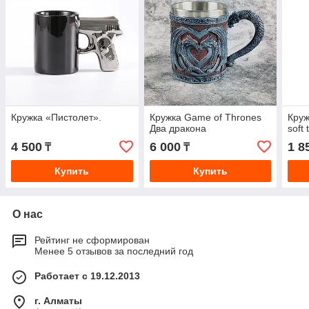
Кружка «Пистолет».
Кружка Game of Thrones
Круж
Два дракона
soft
4 500
6 000
1 8
₸
₸
Купить
Купить
О нас
Рейтинг не сформирован
Менее 5 отзывов за последний год
Работает с 19.12.2013
г. Алматы