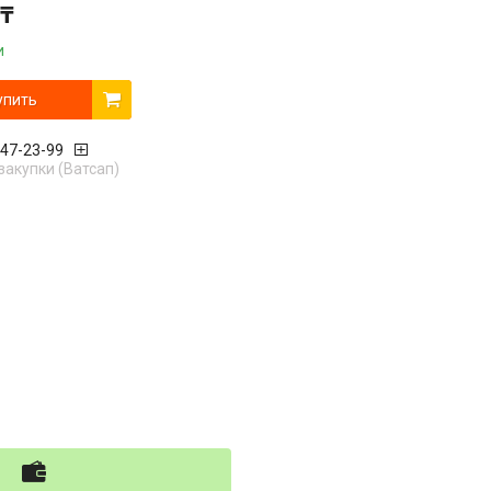
 ₸
и
упить
447-23-99
закупки (Ватсап)