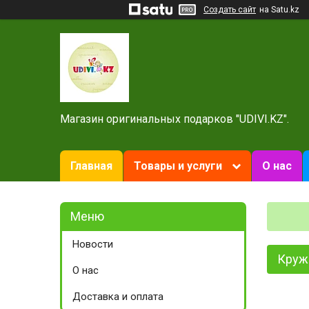
Создать сайт
на Satu.kz
Магазин оригинальных подарков "UDIVI.KZ".
Главная
Товары и услуги
О нас
Новости
Круж
О нас
Доставка и оплата