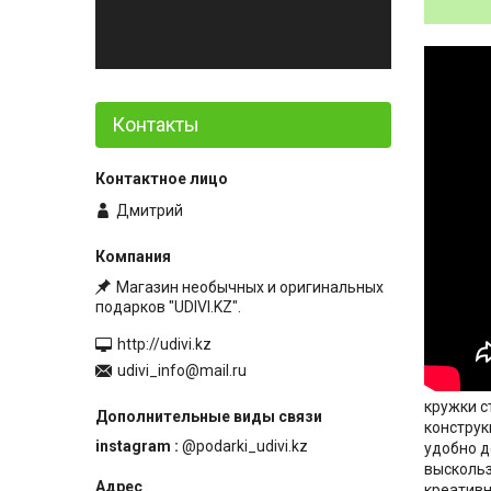
Контакты
Дмитрий
Магазин необычных и оригинальных
подарков "UDIVI.KZ".
http://udivi.kz
udivi_info@mail.ru
кружки с
конструк
instagram
@podarki_udivi.kz
удобно д
выскольз
креативн