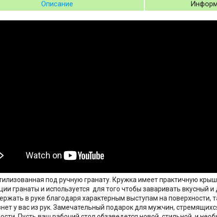
Описание
Информ
тилизованная под ручную гранату. Кружка имеет практичную кры
ции гранаты и используется для того чтобы заваривать вкусный и
ержать в руке благодаря характерным выступам на поверхности, т
нет у вас из рук. Замечательный подарок для мужчин, стремящихс
ости. Пусть ваш рабочий стол обзаведется новой, стильной и нео