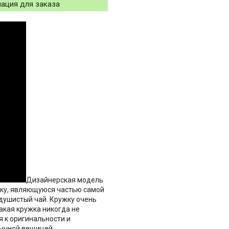
ация для заказа
Дизайнерская модель
шку, являющуюся частью самой
 душистый чай. Кружку очень
акая кружка никогда не
я к оригинальности и
бычной вещицей,