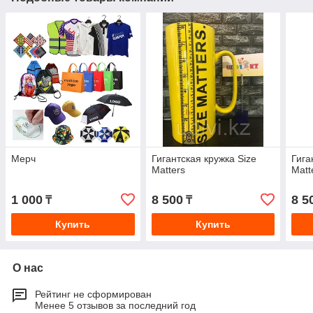
Мерч
Гигантская кружка Size
Гига
Matters
Matt
1 000
8 500
8 5
₸
₸
Купить
Купить
О нас
Рейтинг не сформирован
Менее 5 отзывов за последний год