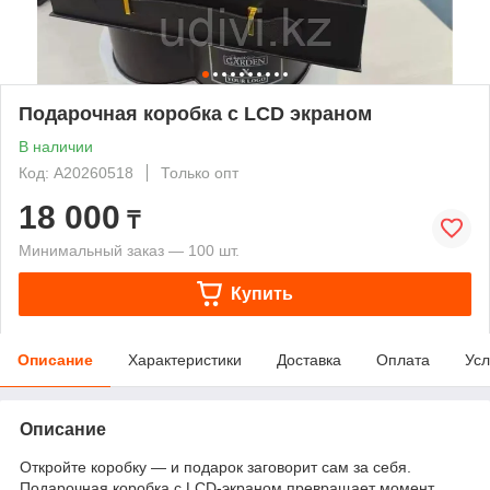
Подарочная коробка с LCD экраном
В наличии
Код: А20260518
Только опт
18 000
₸
Минимальный заказ — 100 шт.
Купить
Описание
Характеристики
Доставка
Оплата
Усл
Описание
Откройте коробку — и подарок заговорит сам за себя.
Подарочная коробка с LCD-экраном превращает момент