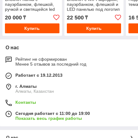
пауэрбанком, флешкой,
пауэрбанком, флешкой и
тема
ручкой и светящейся led
LED панелью под логотип
панелью
20 000
22 500
16 
₸
₸
Купить
Купить
О нас
Рейтинг не сформирован
Менее 5 отзывов за последний год
Работает с 19.12.2013
г. Алматы
Алматы, Казахстан
Контакты
Сегодня работает с 11:00 до 19:00
Показать весь график работы
О нас