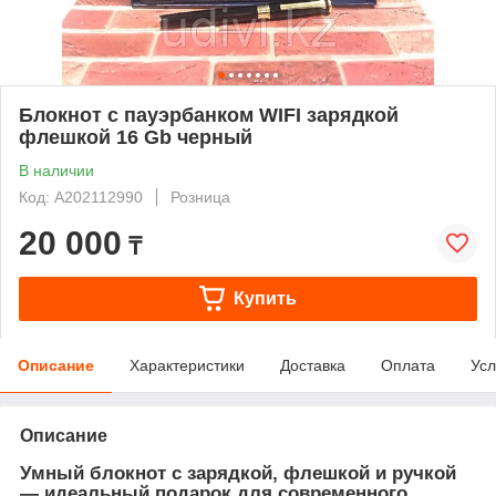
Блокнот с пауэрбанком WIFI зарядкой
флешкой 16 Gb черный
В наличии
Код: A202112990
Розница
20 000
₸
Купить
Описание
Характеристики
Доставка
Оплата
Усл
Описание
Умный блокнот с зарядкой, флешкой и ручкой
— идеальный подарок для современного